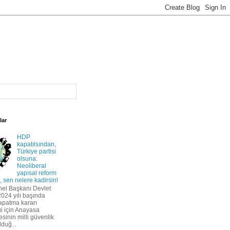
lar
HDP
kapatılsından,
Türkiye partisi
olsuna:
Neoliberal
yapısal reform
 sen nelere kadirsin!
el Başkanı Devlet
2024 yılı başında
apatma kararı
i için Anayasa
inin milli güvenlik
duğ...