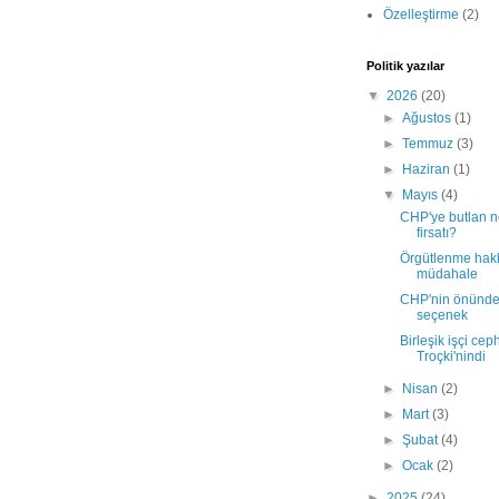
Özelleştirme
(2)
Politik yazılar
▼
2026
(20)
►
Ağustos
(1)
►
Temmuz
(3)
►
Haziran
(1)
▼
Mayıs
(4)
CHP'ye butlan n
firsatı?
Örgütlenme hak
müdahale
CHP'nin önündek
seçenek
Birleşik işçi cep
Troçki'nindi
►
Nisan
(2)
►
Mart
(3)
►
Şubat
(4)
►
Ocak
(2)
►
2025
(24)