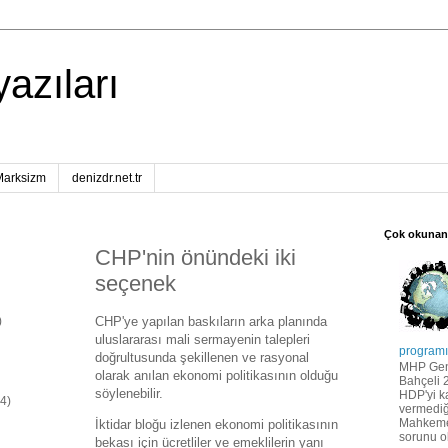
yazıları
Marksizm
denizdr.net.tr
Çok okunan
CHP'nin önündeki iki
seçenek
CHP'ye yapılan baskıların arka planında
)
uluslararası mali sermayenin talepleri
programı,
doğrultusunda şekillenen ve rasyonal
MHP Gen
olarak anılan ekonomi politikasının olduğu
Bahçeli 
söylenebilir.
HDP'yi k
(4)
vermediğ
Mahkemes
İktidar bloğu izlenen ekonomi politikasının
sorunu ol
bekası için ücretliler ve emeklilerin yanı