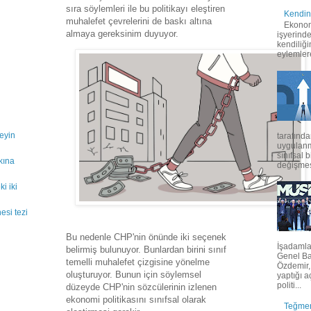
sıra söylemleri ile bu politikayı eleştiren
Kendind
muhalefet çevrelerini de baskı altına
Ekonom
almaya gereksinim duyuyor.
işyerinde
kendiliğ
eylemler
eyin
tarafında
uygulanma
sınıfsal 
kına
değişmes
i iki
hesi tezi
Bu nedenle CHP'nin önünde iki seçenek
İşadamla
belirmiş bulunuyor. Bunlardan birini sınıf
Genel B
temelli muhalefet çizgisine yönelme
Özdemir,
oluşturuyor. Bunun için söylemsel
yaptığı 
politi...
düzeyde CHP'nin sözcülerinin izlenen
ekonomi politikasını sınıfsal olarak
Teğmen