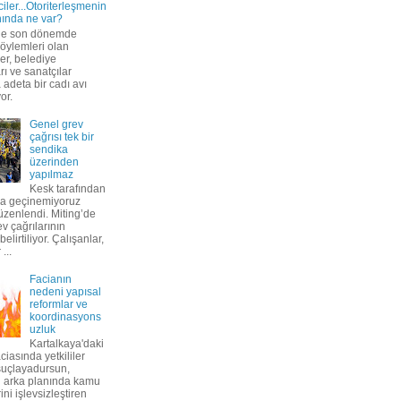
iler...Otoriterleşmenin
nında ne var?
’de son dönemde
söylemleri olan
er, belediye
ı ve sanatçılar
adeta bir cadı avı
yor.
Genel grev
çağrısı tek bir
sendika
üzerinden
yapılmaz
Kesk tarafından
a geçinemiyoruz
üzenlendi. Miting’de
v çağrılarının
belirtiliyor. Çalışanlar,
...
Facianın
nedeni yapısal
reformlar ve
koordinasyons
uzluk
Kartalkaya'daki
ciasında yetkililer
 suçlayadursun,
ın arka planında kamu
ini işlevsizleştiren