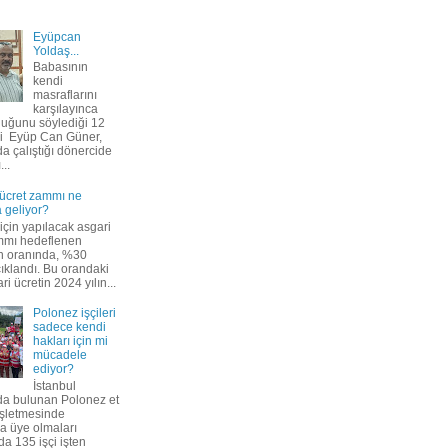
Eyüpcan
Yoldaş...
Babasının
kendi
masraflarını
karşılayınca
duğunu söylediği 12
i Eyüp Can Güner,
a çalıştığı dönercide
...
 ücret zammı ne
 geliyor?
 için yapılacak asgari
mmı hedeflenen
n oranında, %30
çıklandı. Bu orandaki
ri ücretin 2024 yılın...
Polonez işçileri
sadece kendi
hakları için mi
mücadele
ediyor?
İstanbul
da bulunan Polonez et
işletmesinde
a üye olmaları
a 135 işçi işten