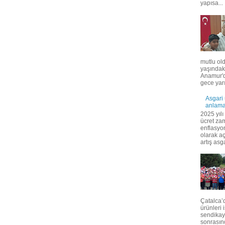
yapısa...
mutlu ol
yaşındak
Anamur'd
gece yarı
Asgari
anlama
2025 yılı
ücret za
enflasyo
olarak a
artış asga
Çatalca’
ürünleri 
sendikay
sonrasınd