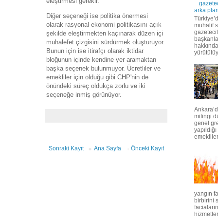
eleştirmesi gerekir.
gazetec
arka pla
Diğer seçeneği ise politika önermesi
Türkiye
olarak rasyonal ekonomi politikasını açık
muhalif 
gazetecil
şekilde eleştirmekten kaçınarak düzen içi
başkanlar
muhalefet çizgisini sürdürmek oluşturuyor.
hakkında 
Bunun için ise itirafçı olarak iktidar
yürütülü
bloğunun içinde kendine yer aramaktan
başka seçenek bulunmuyor. Ücretliler ve
emekliler için olduğu gibi CHP'nin de
önündeki süreç oldukça zorlu ve iki
seçeneğe inmiş görünüyor.
Ankara’d
mitingi d
genel gre
yapıldığı 
emekliler 
Sonraki Kayıt
Ana Sayfa
Önceki Kayıt
yangın fa
birbirini
facialar
hizmetler