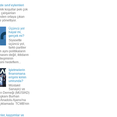
e sınıf eylemleri
ik koşullar pek çok
 çalışanları
inden ortaya çıkan
e yöneltiyor.
Üçüncü yol
hayal mi,
gerçek mi?
Siyasette
üçüncü yol,
farklı partiler
n aynı politikaların
sını değil, iktidarın
bileşiminin
ini hedeflem...
İşletmelerin
finansmana
erişimi kimin
umrunda?
Müstakil
Sanayici ve
rı Derneği (MÜSİAD)
aşkanı Burhan
 Anadolu Ajansı'na
açıklamada TCMB'nin
ler, kayyımlar ve